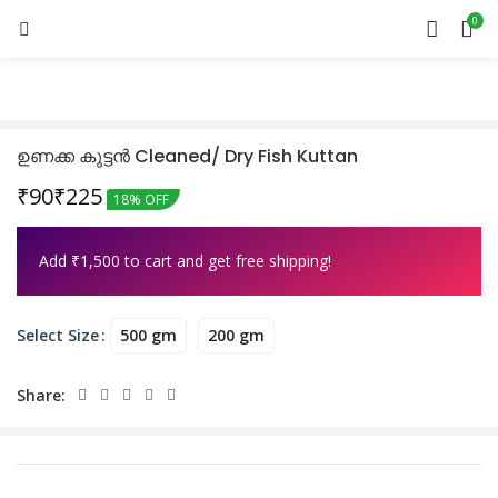
0
ഉണക്ക കുട്ടൻ Cleaned/ Dry Fish Kuttan
₹
₹
18% OFF
Add
₹
1,500
to cart and get free shipping!
500 gm
200 gm
Select Size
Share: