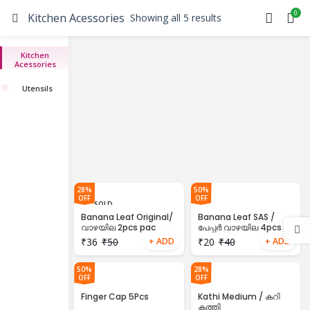
0
Kitchen Acessories
Showing all 5 results
Kitchen
Acessories
Utensils
28%
50%
OFF
OFF
SOLD
OUT
Banana Leaf Original/
Banana Leaf SAS /
വാഴയില 2pcs pac
പേപ്പർ വാഴയില 4pcs
pac
₹
36
₹
50
₹
20
₹
40
50%
28%
OFF
OFF
Finger Cap 5Pcs
Kathi Medium / കറി
കത്തി