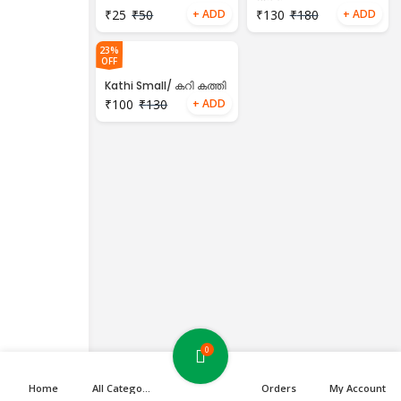
₹
25
₹
50
₹
130
₹
180
23%
OFF
Kathi Small/ കറി കത്തി
₹
100
₹
130
0
Home
All Categories
Orders
My Account