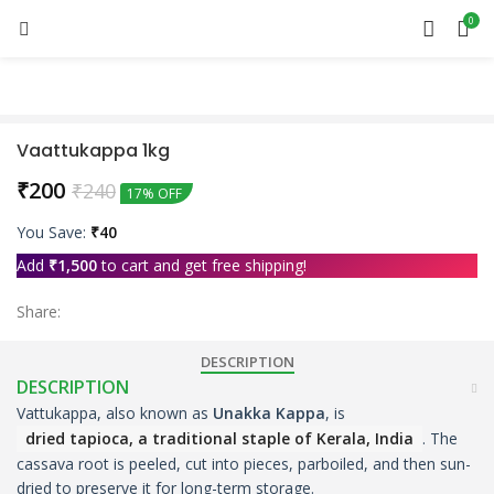
0
Vaattukappa 1kg
₹
200
₹
240
17% OFF
You Save:
₹
40
Add
₹
1,500
to cart and get free shipping!
Share:
DESCRIPTION
DESCRIPTION
Vattukappa, also known as
Unakka Kappa
, is
dried tapioca, a traditional staple of Kerala, India
. The
cassava root is peeled, cut into pieces, parboiled, and then sun-
dried to preserve it for long-term storage.