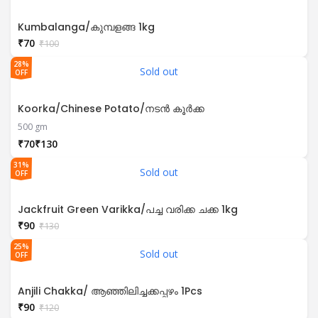
Kumbalanga/കുമ്പളങ്ങ 1kg
₹
70
₹
100
28%
Sold out
OFF
Koorka/Chinese Potato/നടൻ കൂർക്ക
500 gm
₹
₹
31%
Sold out
OFF
Jackfruit Green Varikka/പച്ച വരിക്ക ചക്ക 1kg
₹
90
₹
130
25%
Sold out
OFF
Anjili Chakka/ ആഞ്ഞിലിച്ചക്കപ്പഴം 1Pcs
₹
90
₹
120