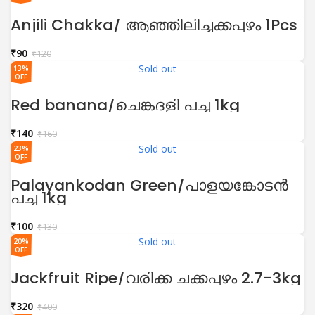
Anjili Chakka/ ആഞ്ഞിലിച്ചക്കപ്പഴം 1Pcs
₹
90
₹
120
Sold out
13%
OFF
Red banana/ചെങ്കദളി പച്ച 1kg
₹
140
₹
160
Sold out
23%
OFF
Palayankodan Green/പാളയങ്കോടൻ
പച്ച 1kg
₹
100
₹
130
Sold out
20%
OFF
Jackfruit Ripe/വരിക്ക ചക്കപ്പഴം 2.7-3kg
₹
320
₹
400