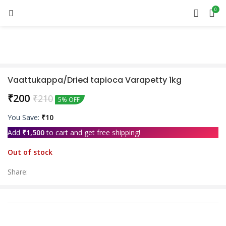
0
Sold out
Vaattukappa/Dried tapioca Varapetty 1kg
₹
200
₹
210
5% OFF
You Save:
₹
10
Add
₹
1,500
to cart and get free shipping!
Out of stock
Share: