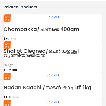
Related Products
Sold out
29%
OFF
Chambakka/ചാമ്പക്ക 400gm
₹
50
₹
70
20%
OFF
Shallot Cleaned/ചെറിയഉള്ളി
വൃത്തിയാക്കിയത്
500 gm
₹
₹
Sold out
28%
OFF
Nadan Kaachil/നാടൻ കാച്ചിൽ 1kg
₹
130
₹
180
Sold out
25%
OFF