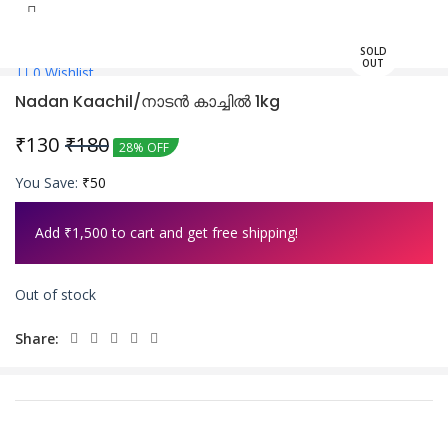
SOLD
OUT
0
Wishlist
Nadan Kaachil/നാടൻ കാച്ചിൽ 1kg
₹
130
₹
180
28% OFF
You Save:
₹
50
Add
₹
1,500
to cart and get free shipping!
Out of stock
Share: